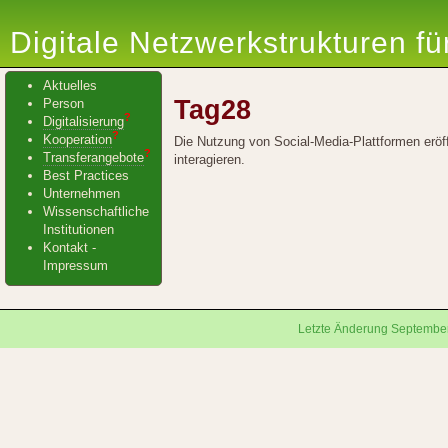
Digitale Netzwerkstrukturen f
Aktuelles
Tag28
Person
?
Digitalisierung
?
Kooperation
Die Nutzung von Social-Media-Plattformen eröff
?
Transferangebote
interagieren.
Best Practices
Unternehmen
Wissenschaftliche
Institutionen
Kontakt -
Impressum
Letzte Änderung September