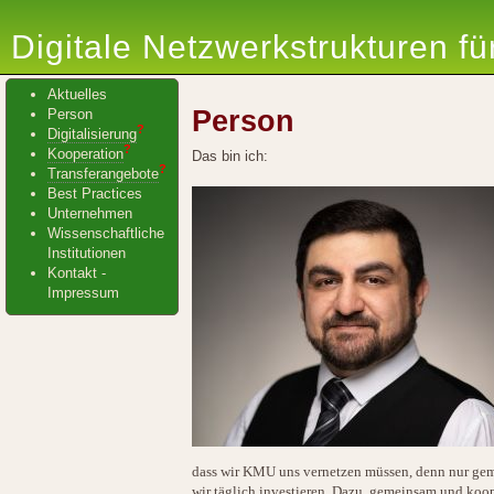
Digitale Netzwerkstrukturen f
Aktuelles
Person
Person
?
Digitalisierung
?
Kooperation
Das bin ich:
?
Transferangebote
Best Practices
Unternehmen
Wissenschaftliche
Institutionen
Kontakt -
Impressum
dass wir KMU uns vernetzen müssen, denn nur gemei
wir täglich investieren. Dazu, gemeinsam und koop