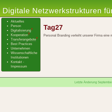
Digitale Netzwerkstrukturen f
Aktuelles
Tag27
Person
?
Digitalisierung
?
Kooperation
Personal Branding verleiht unserer Firma eine 
?
Transferangebote
Best Practices
Unternehmen
Wissenschaftliche
Institutionen
Kontakt -
Impressum
Letzte Änderung September