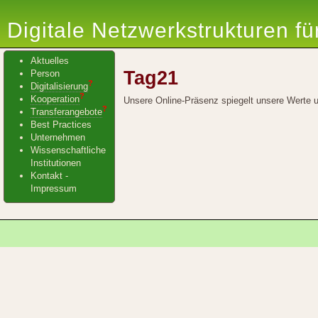
Digitale Netzwerkstrukturen f
Aktuelles
Tag21
Person
?
Digitalisierung
?
Kooperation
Unsere Online-Präsenz spiegelt unsere Werte 
?
Transferangebote
Best Practices
Unternehmen
Wissenschaftliche
Institutionen
Kontakt -
Impressum