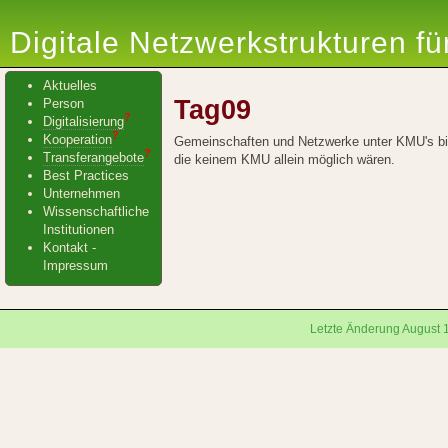
Digitale Netzwerkstrukturen f
Aktuelles
Tag09
Person
?
Digitalisierung
?
Kooperation
Gemeinschaften und Netzwerke unter KMU's biet
?
Transferangebote
die keinem KMU allein möglich wären.
Best Practices
Unternehmen
Wissenschaftliche
Institutionen
Kontakt -
Impressum
Letzte Änderung August 1