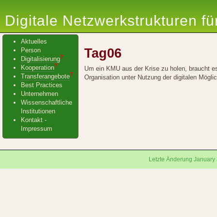
Digitale Netzwerkstrukturen f
Aktuelles
Tag06
Person
?
Digitalisierung
?
Kooperation
Um ein KMU aus der Krise zu holen, braucht es 
?
Transferangebote
Organisation unter Nutzung der digitalen Möglic
Best Practices
Unternehmen
Wissenschaftliche
Institutionen
Kontakt -
Impressum
Letzte Änderung January 