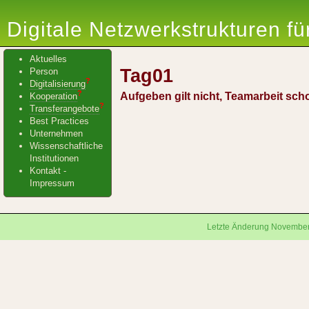
Digitale Netzwerkstrukturen f
Aktuelles
Tag01
Person
?
Digitalisierung
?
Aufgeben gilt nicht, Teamarbeit sch
Kooperation
?
Transferangebote
Best Practices
Unternehmen
Wissenschaftliche
Institutionen
Kontakt -
Impressum
Letzte Änderung November 