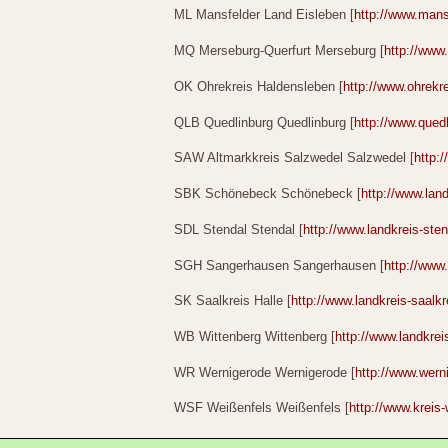
ML Mansfelder Land Eisleben [
http://www.mans
MQ Merseburg-Querfurt Merseburg [
http://www
OK Ohrekreis Haldensleben [
http://www.ohrekre
QLB Quedlinburg Quedlinburg [
http://www.quedl
SAW Altmarkkreis Salzwedel Salzwedel [
http:
SBK Schönebeck Schönebeck [
http://www.lan
SDL Stendal Stendal [
http://www.landkreis-sten
SGH Sangerhausen Sangerhausen [
http://www
SK Saalkreis Halle [
http://www.landkreis-saalkr
WB Wittenberg Wittenberg [
http://www.landkrei
WR Wernigerode Wernigerode [
http://www.wern
WSF Weißenfels Weißenfels [
http://www.kreis-