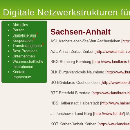
Digitale Netzwerkstrukturen f
Aktuelles
Sachsen-Anhalt
Person
?
Digitalisierung
?
Kooperation
ASL Aschersleben-Staßfurt Aschersleben [
http
?
Transferangebote
Best Practices
AZE Anhalt-Zerbst Zerbst [
http://www.anhalt-ze
Unternehmen
Wissenschaftliche
BBG Bernburg Bernburg [
http://www.landkreis-
Institutionen
Kontakt -
BLK Burgenlandkreis Naumburg [
http://www.bu
Impressum
BÖ Bördekreis Oschersleben [
http://www.boerd
BTF Bitterfeld Bitterfeld [
http://www.landkreis-bi
HBS Halberstadt Halberstadt [
http://www.halber
JL Jerichower Land Burg [
http://www.lkjl.de/
] M
KÖT Köthen/Anhalt Köthen [
http://www.landkre