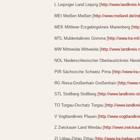
L Leipziger Land Leipzig [
http://www.landkreis-l
MEI Meißen Meißen [
http://www.meiland.de/in
MEK Mittlerer Erzgebirgskreis Marienberg [
htt
MTL Muldentalkreis Grimma [
http://www.lra-mt
MW Mittweida Mittweida [
http://www.landkreis-
NOL Niederschlesischer Oberlausitzkreis Niesk
PIR Sächsische Schweiz Pirna [
http://www.lra
RG Riesa-Großenhain Großenhain [
http://www.
STL Stollberg Stollberg [
http://www.landkreis-st
TO Torgau-Oschatz Torgau [
http://www.landkre
V Vogtlandkreis Plauen [
http://www.vogtlandkre
Z Zwickauer Land Werdau [
http://www.zwickaue
ZI Löbau-Zittau Zittau [
http://www.lra-loebau-zit