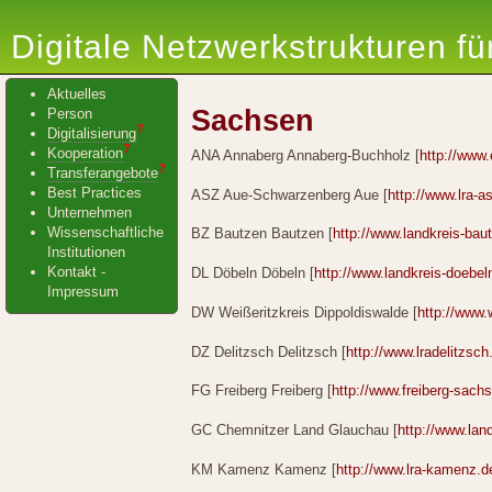
Digitale Netzwerkstrukturen f
Aktuelles
Sachsen
Person
?
Digitalisierung
?
Kooperation
ANA Annaberg Annaberg-Buchholz [
http://www.
?
Transferangebote
Best Practices
ASZ Aue-Schwarzenberg Aue [
http://www.lra-a
Unternehmen
Wissenschaftliche
BZ Bautzen Bautzen [
http://www.landkreis-bau
Institutionen
Kontakt -
DL Döbeln Döbeln [
http://www.landkreis-doebel
Impressum
DW Weißeritzkreis Dippoldiswalde [
http://www.
DZ Delitzsch Delitzsch [
http://www.lradelitzsch
FG Freiberg Freiberg [
http://www.freiberg-sach
GC Chemnitzer Land Glauchau [
http://www.lan
KM Kamenz Kamenz [
http://www.lra-kamenz.d