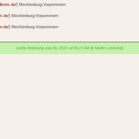
dkreis.de/
] Mecklenburg-Vorpommern
n.de/
] Mecklenburg-Vorpommern
er.de/
] Mecklenburg-Vorpommern
Letzte Änderung July 06, 2024, at 06:27 AM @ Martin Landvoigt