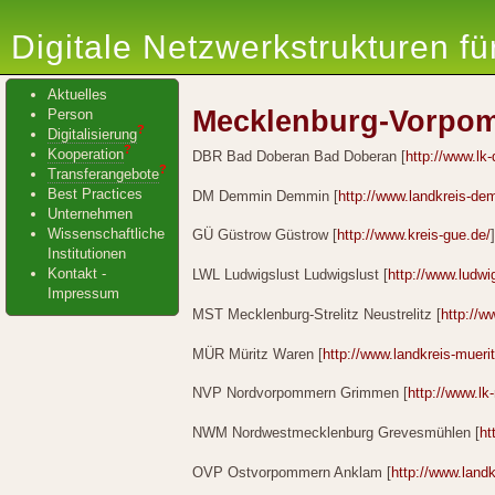
Digitale Netzwerkstrukturen f
Aktuelles
Mecklenburg-Vorpo
Person
?
Digitalisierung
?
Kooperation
DBR Bad Doberan Bad Doberan [
http://www.lk-
?
Transferangebote
Best Practices
DM Demmin Demmin [
http://www.landkreis-de
Unternehmen
Wissenschaftliche
GÜ Güstrow Güstrow [
http://www.kreis-gue.de/
Institutionen
Kontakt -
LWL Ludwigslust Ludwigslust [
http://www.ludwi
Impressum
MST Mecklenburg-Strelitz Neustrelitz [
http://w
MÜR Müritz Waren [
http://www.landkreis-mueri
NVP Nordvorpommern Grimmen [
http://www.lk
NWM Nordwestmecklenburg Grevesmühlen [
ht
OVP Ostvorpommern Anklam [
http://www.land